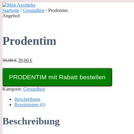
Zum
Inhalt
Startseite
/
Gesundheit
/ Prodentim
springen
Angebot!
Prodentim
Ursprünglicher
Aktueller
59,00
€
39,00
€
Preis
Preis
war:
ist:
PRODENTIM mit Rabatt bestellen
59,00 €
39,00 €.
Kategorie:
Gesundheit
Beschreibung
Rezensionen (0)
Beschreibung