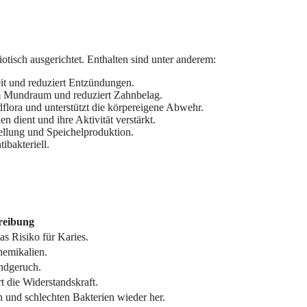
isch ausgerichtet. Enthalten sind unter anderem:
eit und reduziert Entzündungen.
m Mundraum und reduziert Zahnbelag.
flora und unterstützt die körpereigene Abwehr.
n dient und ihre Aktivität verstärkt.
ellung und Speichelproduktion.
ibakteriell.
reibung
as Risiko für Karies.
hemikalien.
ndgeruch.
t die Widerstandskraft.
n und schlechten Bakterien wieder her.