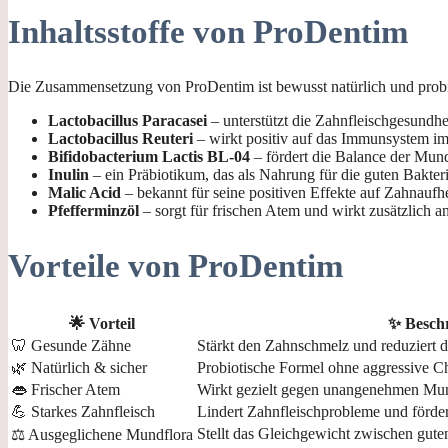
Inhaltsstoffe von ProDentim
Die Zusammensetzung von ProDentim ist bewusst natürlich und probiot
Lactobacillus Paracasei
– unterstützt die Zahnfleischgesundh
Lactobacillus Reuteri
– wirkt positiv auf das Immunsystem i
Bifidobacterium Lactis BL-04
– fördert die Balance der Mund
Inulin
– ein Präbiotikum, das als Nahrung für die guten Bakterie
Malic Acid
– bekannt für seine positiven Effekte auf Zahnaufh
Pfefferminzöl
– sorgt für frischen Atem und wirkt zusätzlich ant
Vorteile von ProDentim
🌟 Vorteil
✨ Besch
🦷 Gesunde Zähne
Stärkt den Zahnschmelz und reduziert d
🌿 Natürlich & sicher
Probiotische Formel ohne aggressive C
👄 Frischer Atem
Wirkt gezielt gegen unangenehmen Mu
💪 Starkes Zahnfleisch
Lindert Zahnfleischprobleme und förder
Stellt das Gleichgewicht zwischen gute
⚖️ Ausgeglichene Mundflora