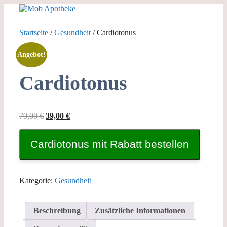
Zum
Inhalt
springen
Startseite
/
Gesundheit
/ Cardiotonus
Angebot!
Cardiotonus
Ursprünglicher
Aktueller
79,00
€
39,00
€
Preis
Preis
war:
ist:
Cardiotonus mit Rabatt bestellen
79,00 €
39,00 €.
Kategorie:
Gesundheit
Beschreibung
Zusätzliche Informationen