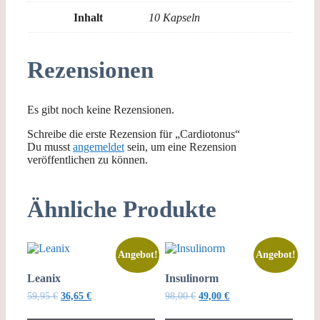
Inhalt
10 Kapseln
Rezensionen
Es gibt noch keine Rezensionen.
Schreibe die erste Rezension für „Cardiotonus“
Du musst
angemeldet
sein, um eine Rezension
veröffentlichen zu können.
Ähnliche Produkte
Angebot!
Angebot!
Leanix
Insulinorm
Ursprünglicher
Aktueller
Ursprünglicher
Aktueller
59,95
€
36,65
€
98,00
€
49,00
€
Preis
Preis
Preis
Preis
war:
ist:
war:
ist: