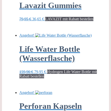
Lavazit Gummies
Ursprünglicher
Aktueller
79,95
€
36,65
€
LAVAZIT mit Rabatt bestellen
Preis
Preis
war:
ist:
79,95 €
36,65 €.
Angebot!
Life Water Bottle
(Wasserflasche)
Ursprünglicher
Aktueller
159,90
€
79,95
€
Hydrogen Life Water Bottle mit
Preis
Preis
Rabatt bestellen
war:
ist:
159,90 €
79,95 €.
Angebot!
Perforan Kapseln