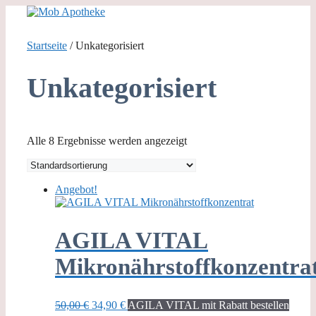
Zum
Inhalt
springen
Startseite
/ Unkategorisiert
Unkategorisiert
Alle 8 Ergebnisse werden angezeigt
Angebot!
AGILA VITAL
Mikronährstoffkonzentra
Ursprünglicher
Aktueller
50,00
€
34,90
€
AGILA VITAL mit Rabatt bestellen