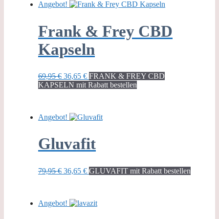
Angebot!
Frank & Frey CBD
Kapseln
Ursprünglicher
Aktueller
69,95
€
36,65
€
FRANK & FREY CBD
Preis
Preis
KAPSELN mit Rabatt bestellen
war:
ist:
69,95 €
36,65 €.
Angebot!
Gluvafit
Ursprünglicher
Aktueller
79,95
€
36,65
€
GLUVAFIT mit Rabatt bestellen
Preis
Preis
war:
ist:
79,95 €
36,65 €.
Angebot!