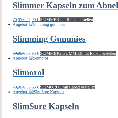
Slimmer Kapseln zum Abn
Ursprünglicher
Aktueller
79,95
€
25,99
€
SLIMMER mit Rabatt bestellen
Preis
Preis
Angebot!
war:
ist:
79,95 €
25,99 €.
Slimming Gummies
Ursprünglicher
Aktueller
79,95
€
39,95
€
SLIMMING GUMMIES mit Rabatt bestellen
Preis
Preis
Angebot!
war:
ist:
79,95 €
39,95 €.
Slimorol
Ursprünglicher
Aktueller
79,95
€
36,65
€
SLIMOROL mit Rabatt bestellen
Preis
Preis
Angebot!
war:
ist:
79,95 €
36,65 €.
SlimSure Kapseln