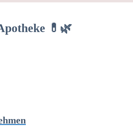
Apotheke 💊🌿
nehmen