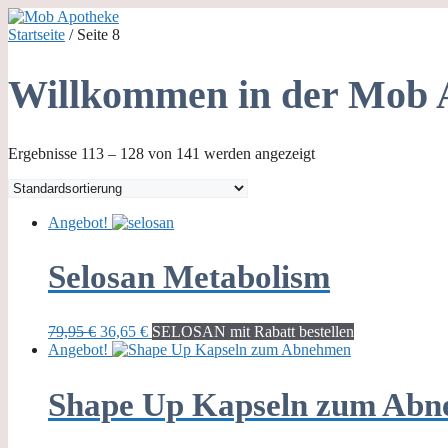
Zum
Inhalt
Startseite
/ Seite 8
springen
Willkommen in der Mob 
Ergebnisse 113 – 128 von 141 werden angezeigt
Angebot!
Selosan Metabolism
Ursprünglicher
Aktueller
79,95
€
36,65
€
SELOSAN mit Rabatt bestellen
Preis
Preis
Angebot!
war:
ist:
79,95 €
36,65 €.
Shape Up Kapseln zum Ab