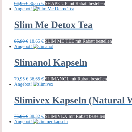
Ursprünglicher
Aktueller
64,95
€
36,65
€
SHAPE UP mit Rabatt bestellen
Preis
Preis
Angebot!
war:
ist:
64,95 €
36,65 €.
Slim Me Detox Tea
Ursprünglicher
Aktueller
85,90
€
18,65
€
SLIM ME TEE mit Rabatt bestellen
Preis
Preis
Angebot!
war:
ist:
85,90 €
18,65 €.
Slimanol Kapseln
Ursprünglicher
Aktueller
79,95
€
36,65
€
SLIMANOL mit Rabatt bestellen
Preis
Preis
Angebot!
war:
ist:
79,95 €
36,65 €.
Slimivex Kapseln (Natural 
Ursprünglicher
Aktueller
75,95
€
38,32
€
SLIMIVEX mit Rabatt bestellen
Preis
Preis
Angebot!
war:
ist:
75,95 €
38,32 €.